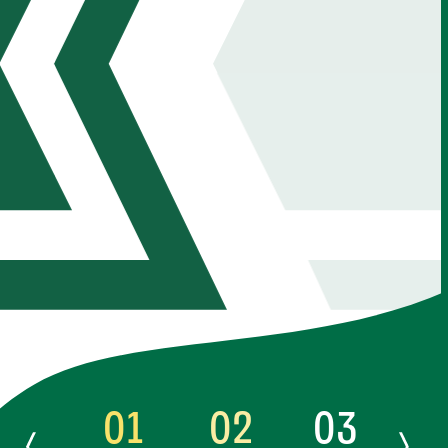
2026-02-13
コラム
コラム
タクシー業界で転職に成功したと
タクシー運転
思うシーン｜会社選びのポイント
い？言われる
と稼ぐコツも解説
を解説
01
02
03